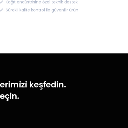
Kağıt endüstrisine özel teknik destek
Sürekli kalite kontrol ile güvenilir ürün
lerimizi keşfedin.
eçin.