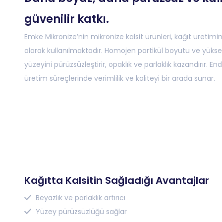
güvenilir katkı.
Emke Mikronize’nin mikronize kalsit ürünleri, kağıt üretimin
olarak kullanılmaktadır. Homojen partikül boyutu ve yüksek
yüzeyini pürüzsüzleştirir, opaklık ve parlaklık kazandırır. E
üretim süreçlerinde verimlilik ve kaliteyi bir arada sunar.
Kağıtta Kalsitin Sağladığı Avantajlar
Beyazlık ve parlaklık artırıcı
Yüzey pürüzsüzlüğü sağlar