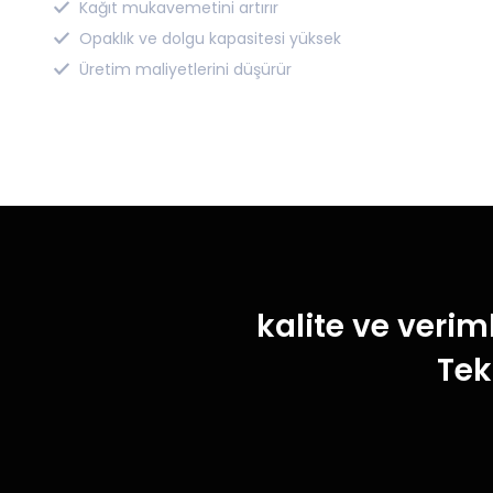
Kağıt mukavemetini artırır
Opaklık ve dolgu kapasitesi yüksek
Üretim maliyetlerini düşürür
kalite ve verim
Tek