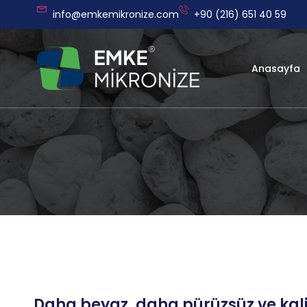
info@emkemikronize.com
+90 (216) 651 40 59
Anasayfa
Daha beyaz, daha pürüzsüz ve kalite