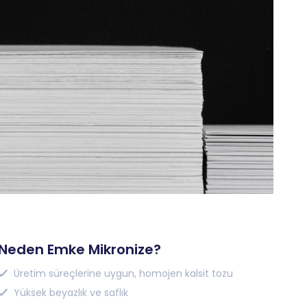
Neden Emke Mikronize?
Üretim süreçlerine uygun, homojen kalsit tozu
Yüksek beyazlık ve saflık