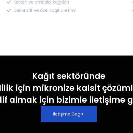
Karton ve ambalaj kağıtları
Dekoratif ve özel kağıt üretimi
Kağıt sektöründe
lilik için mikronize kalsit çözüm
lif almak için bizimle iletişime g
İletişime Geç