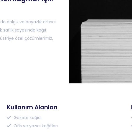
de dolgu ve beyazlık artırıcı
 saflık sayesinde kağıt
ndüstriye özel çözümlerimiz,
Kullanım Alanları
Gazete kağıdı
Ofis ve yazıcı kağıtları